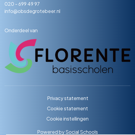
020 - 699 49 97
info@obsdegrotebeer.nl
Onderdeel van
Privacy statement
Cookie statement
Cookie instellingen
Powered by
Social Schools