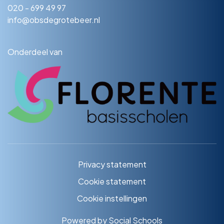
020 - 699 49 97
info@obsdegrotebeer.nl
Onderdeel van
Privacy statement
Cookie statement
Cookie instellingen
Powered by
Social Schools