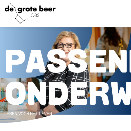
HOME
PASSEN
ONZE SCHOOL
AANMELDEN
ONDER
PRAKTISCH
OUDERS
LEREN VOOR HET LEVEN
CONTACT