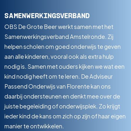
SAMENWERKINGSVERBAND
OBS De Grote Beer werkt samen met het
Samenwerkingsverband Amstelronde. Zij
helpen scholen om goed onderwijs te geven
aan alle kinderen, vooral ook als extra hulp
nodig is. Samen met ouders kijken we wat een
kind nodig heeft om te leren. De Adviseur
Passend Onderwijs van Florente kan ons
daarbij ondersteunen en denkt mee over de
juiste begeleiding of onderwijsplek. Zo krijgt
ieder kind de kans om zich op zijn of haar eigen
manier te ontwikkelen.