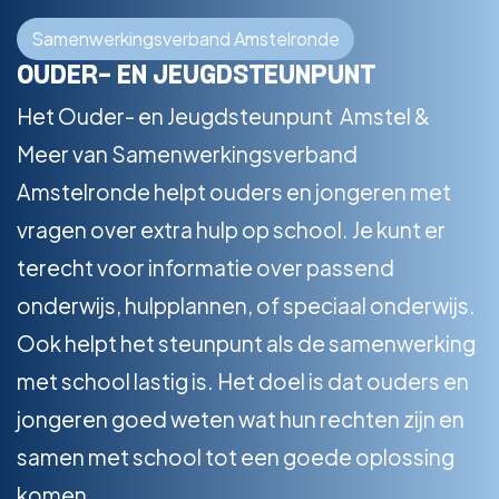
Samenwerkingsverband Amstelronde
OUDER- EN JEUGDSTEUNPUNT
Het Ouder- en Jeugdsteunpunt Amstel &
Meer van Samenwerkingsverband
Amstelronde helpt ouders en jongeren met
vragen over extra hulp op school. Je kunt er
terecht voor informatie over passend
onderwijs, hulpplannen, of speciaal onderwijs.
Ook helpt het steunpunt als de samenwerking
met school lastig is. Het doel is dat ouders en
jongeren goed weten wat hun rechten zijn en
samen met school tot een goede oplossing
komen.