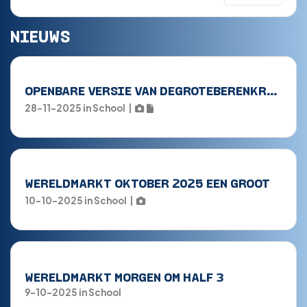
NIEUWS
O
PENBARE VERSIE VAN DEGROTEBERENKRANT NOVEMBER
28-11-2025
in
School
|
WERELDMARKT OKTOBER 2025 EEN GROOT
10-10-2025
in
School
|
WERELDMARKT MORGEN OM HALF 3
9-10-2025
in
School