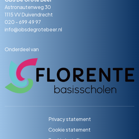
Astronautenweg 30
1115 VV Duivendrecht
020 - 699 49 97
info@obsdegrotebeer.nl
Onderdeel van
Privacy statement
Cookie statement