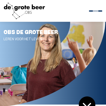
OBS DE GROTE BEER
HOME
LEREN VOOR HET LEVEN
ONZE SCHOOL
AANMELDEN
PRAKTISCH
OUDERS
CONTACT